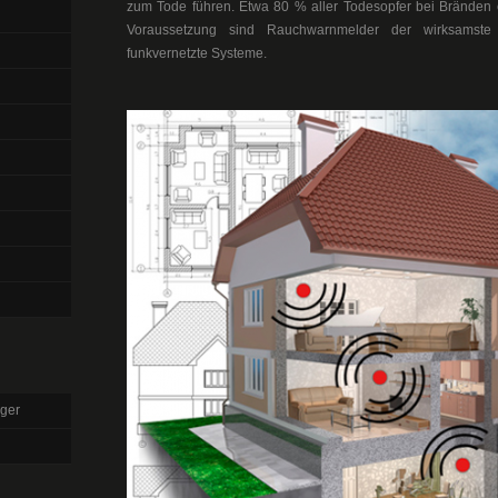
zum Tode führen. Etwa 80 % aller Todesopfer bei Bränden e
Voraussetzung sind Rauchwarnmelder der wirksamste 
funkvernetzte Systeme.
ger